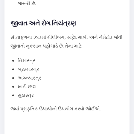
જરૂરી છે.
જીવાત અને રોગ નિયંત્રણ
સીતાફળના ઝાડમાં મીલીબગ, સફેદ માખી અને નેમેટોડ જેવી
જીવાતો નુકસાન પહોંચાડે છે. તેના માટે:
નિમાસ્ત્ર
બ્રહ્માસ્ત્ર
અગ્ન્યાસ્ત્ર
ખાટી છાશ
સુઠાસ્ત્ર
જવાં પ્રાકૃતિક ઉપાયોનો ઉપયોગ કરવો જોઈએ.