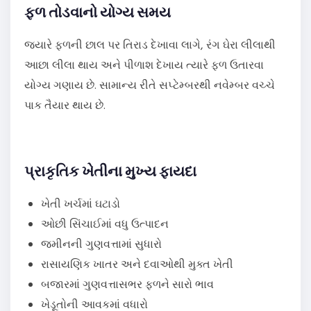
ફળ તોડવાનો યોગ્ય સમય
જ્યારે ફળની છાલ પર તિરાડ દેખાવા લાગે, રંગ ઘેરા લીલાથી
આછા લીલા થાય અને પીળાશ દેખાય ત્યારે ફળ ઉતારવા
યોગ્ય ગણાય છે. સામાન્ય રીતે સપ્ટેમ્બરથી નવેમ્બર વચ્ચે
પાક તૈયાર થાય છે.
પ્રાકૃતિક ખેતીના મુખ્ય ફાયદા
ખેતી ખર્ચમાં ઘટાડો
ઓછી સિંચાઈમાં વધુ ઉત્પાદન
જમીનની ગુણવત્તામાં સુધારો
રાસાયણિક ખાતર અને દવાઓથી મુક્ત ખેતી
બજારમાં ગુણવત્તાસભર ફળને સારો ભાવ
ખેડૂતોની આવકમાં વધારો