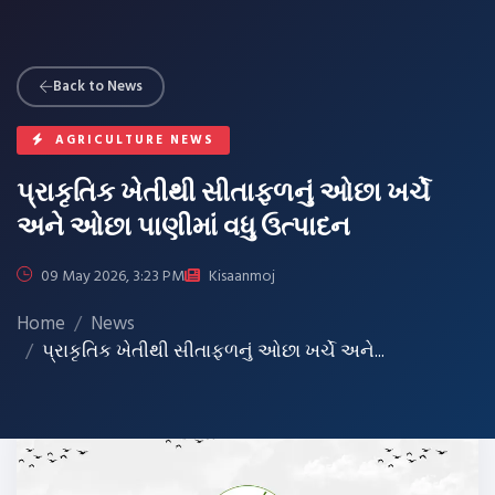
Back to News
AGRICULTURE NEWS
પ્રાકૃતિક ખેતીથી સીતાફળનું ઓછા ખર્ચે
અને ઓછા પાણીમાં વધુ ઉત્પાદન
09 May 2026, 3:23 PM
Kisaanmoj
Home
News
પ્રાકૃતિક ખેતીથી સીતાફળનું ઓછા ખર્ચે અને...