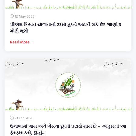
12 May 2026
પીએમ કિસાન યોજનાનો 23મો હપ્તો અટકી શકે છે? જાણો 3
મોટી ભૂલો
Read More →
21 Feb 2026
ઉનાળામાં ગાય અને ભેંસના દૂધમાં ઘટાડો થાય છે – આહારમાં આ
ફેરફાર કરો, દૂધનું...